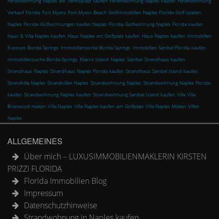
Ferienwohnung Naples am Tennisplatz kaufen
Ferienwohnung Naples kaufen
Ferienwohnung
Verkauf Florida
Fort Myers
Fort Myers Beach
Golfimmobilien Naples Florida
Golf spielen
Naples Florida
Golfwohnungen kaufen Naples Florida
Golfwohnung Naples Florida kaufen
Haus & Villa Naples kaufen
Haus Naples am Golfplatz kaufen
Haus Naples kaufen
Immobilien
Exposes Bonita Springs
Immobilienportal Bonita Springs
Immobilien Sanibel Florida kaufen
Immobiliensuche Bonita Springs
Macro Island
Naples
Sanibel
Strandhaus kaufen
Strandhaus Naples
Strandhaus Naples Florida kaufen
Strandhaus Sanibel Island kaufen
Strandvilla Naples
Strandvillen Naples
Strandwohnung Naples
Strandwohnung Naples Florida
kaufen
Strandwohnung Naples kaufen
Strandwohnung Sanibel Island kaufen
Villa
Villa
Briarwood mieten
Villa Naples
Villa Naples kaufen am Golfplatz
Villa Naples Mieten
Villen
Naples
ALLGEMEINES
Über mich – LUXUSIMMOBILIENMAKLERIN KIRSTEN
PRIZZI FLORIDA
Florida Immobilien Blog
Impressum
Datenschutzhinweise
Strandwohnung in Naples kaufen