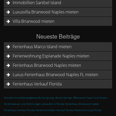
Immobillien Sanibel Island
Luxusvilla Briarwood Naples mieten
Villa Briarwood mieten
Neueste Beiträge
Ferienhaus Marco Island mieten
Ferienwohnung Esplanade Naples mieten
Ferienhaus Briarwood Naples mieten
Luxus-Ferienhaus Briarwood Naples FL mieten
Ferienhaus Verkauf Florida
Aktuelle Immobilienangebote Bonita Springs
Bonita Springs
BRiarwood
Cape Coral
Estero
Ferienhaesuer und Wohnungen verkaufen in Florida
Ferienhaus Briarwood mieten
Ferienhaus Verkauf Florida
Ferienimmobilien Verkauf Florida
Ferienwohnung Florida