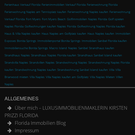
Ferienhaus Verkauf Florida
Ferienimmobilien Verkauf Florida
Ferienwohnung Florida
Ferienwohnung Naples am Tennisplatz kaufen
Ferienwohnung Naples kaufen
Ferienwohnung
Verkauf Florida
Fort Myers
Fort Myers Beach
Golfimmobilien Naples Florida
Golf spielen
Naples Florida
Golfwohnungen kaufen Naples Florida
Golfwohnung Naples Florida kaufen
Haus & Villa Naples kaufen
Haus Naples am Golfplatz kaufen
Haus Naples kaufen
Immobilien
Exposes Bonita Springs
Immobilienportal Bonita Springs
Immobilien Sanibel Florida kaufen
Immobiliensuche Bonita Springs
Macro Island
Naples
Sanibel
Strandhaus kaufen
Strandhaus Naples
Strandhaus Naples Florida kaufen
Strandhaus Sanibel Island kaufen
Strandvilla Naples
Strandvillen Naples
Strandwohnung Naples
Strandwohnung Naples Florida
kaufen
Strandwohnung Naples kaufen
Strandwohnung Sanibel Island kaufen
Villa
Villa
Briarwood mieten
Villa Naples
Villa Naples kaufen am Golfplatz
Villa Naples Mieten
Villen
Naples
ALLGEMEINES
Über mich – LUXUSIMMOBILIENMAKLERIN KIRSTEN
PRIZZI FLORIDA
Florida Immobilien Blog
Impressum