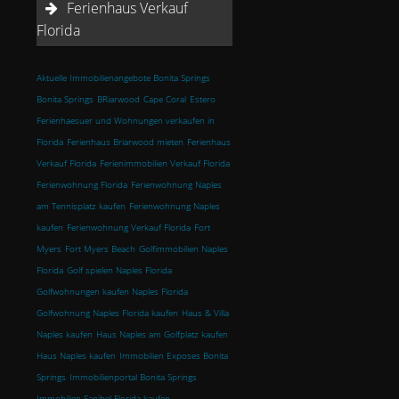
Ferienhaus Verkauf
Florida
Aktuelle Immobilienangebote Bonita Springs
Bonita Springs
BRiarwood
Cape Coral
Estero
Ferienhaesuer und Wohnungen verkaufen in
Florida
Ferienhaus Briarwood mieten
Ferienhaus
Verkauf Florida
Ferienimmobilien Verkauf Florida
Ferienwohnung Florida
Ferienwohnung Naples
am Tennisplatz kaufen
Ferienwohnung Naples
kaufen
Ferienwohnung Verkauf Florida
Fort
Myers
Fort Myers Beach
Golfimmobilien Naples
Florida
Golf spielen Naples Florida
Golfwohnungen kaufen Naples Florida
Golfwohnung Naples Florida kaufen
Haus & Villa
Naples kaufen
Haus Naples am Golfplatz kaufen
Haus Naples kaufen
Immobilien Exposes Bonita
Springs
Immobilienportal Bonita Springs
Immobilien Sanibel Florida kaufen