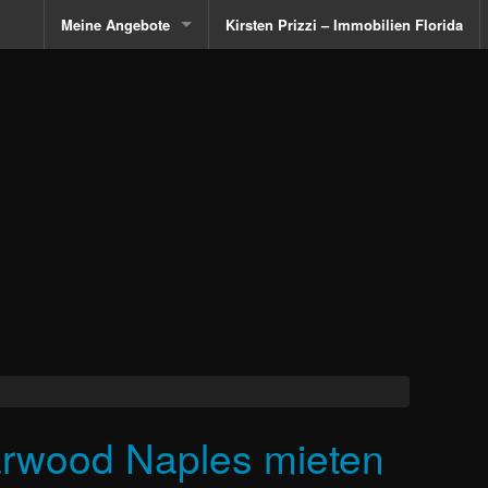
Meine Angebote
Kirsten Prizzi – Immobilien Florida
FERIENHAUSVERMIETUNG FLORIDA NAPLES, MARCO ISLAN
Reitimmobilien Florida
Immobilien FL mit Bootsliegeplatz
Golfimmobilien in Florida
Exklusive Immobilien Florida
Strandimmobilien Florida
Communities Naples Florida
arwood Naples mieten