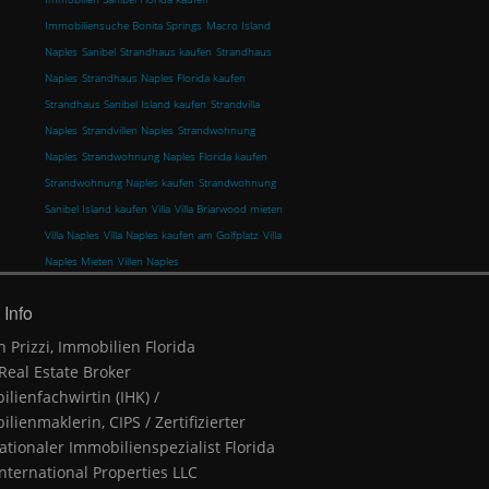
Immobiliensuche Bonita Springs
Macro Island
Naples
Sanibel
Strandhaus kaufen
Strandhaus
Naples
Strandhaus Naples Florida kaufen
Strandhaus Sanibel Island kaufen
Strandvilla
Naples
Strandvillen Naples
Strandwohnung
Naples
Strandwohnung Naples Florida kaufen
Strandwohnung Naples kaufen
Strandwohnung
Sanibel Island kaufen
Villa
Villa Briarwood mieten
Villa Naples
Villa Naples kaufen am Golfplatz
Villa
Naples Mieten
Villen Naples
 Info
n Prizzi, Immobilien Florida
 Real Estate Broker
lienfachwirtin (IHK) /
lienmaklerin, CIPS / Zertifizierter
ationaler Immobilienspezialist Florida
nternational Properties LLC