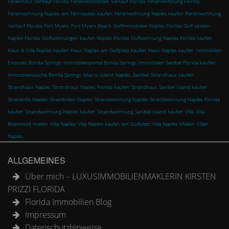
Ferienhaus Verkauf Florida
Ferienimmobilien Verkauf Florida
Ferienwohnung Florida
Ferienwohnung Naples am Tennisplatz kaufen
Ferienwohnung Naples kaufen
Ferienwohnung
Verkauf Florida
Fort Myers
Fort Myers Beach
Golfimmobilien Naples Florida
Golf spielen
Naples Florida
Golfwohnungen kaufen Naples Florida
Golfwohnung Naples Florida kaufen
Haus & Villa Naples kaufen
Haus Naples am Golfplatz kaufen
Haus Naples kaufen
Immobilien
Exposes Bonita Springs
Immobilienportal Bonita Springs
Immobilien Sanibel Florida kaufen
Immobiliensuche Bonita Springs
Macro Island
Naples
Sanibel
Strandhaus kaufen
Strandhaus Naples
Strandhaus Naples Florida kaufen
Strandhaus Sanibel Island kaufen
Strandvilla Naples
Strandvillen Naples
Strandwohnung Naples
Strandwohnung Naples Florida
kaufen
Strandwohnung Naples kaufen
Strandwohnung Sanibel Island kaufen
Villa
Villa
Briarwood mieten
Villa Naples
Villa Naples kaufen am Golfplatz
Villa Naples Mieten
Villen
Naples
ALLGEMEINES
Über mich – LUXUSIMMOBILIENMAKLERIN KIRSTEN
PRIZZI FLORIDA
Florida Immobilien Blog
Impressum
Datenschutzhinweise