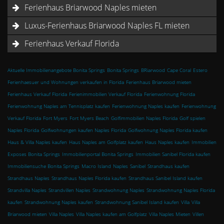
Ferienhaus Briarwood Naples mieten
Luxus-Ferienhaus Briarwood Naples FL mieten
Ferienhaus Verkauf Florida
Aktuelle Immobilienangebote Bonita Springs
Bonita Springs
BRiarwood
Cape Coral
Estero
Ferienhaesuer und Wohnungen verkaufen in Florida
Ferienhaus Briarwood mieten
Ferienhaus Verkauf Florida
Ferienimmobilien Verkauf Florida
Ferienwohnung Florida
Ferienwohnung Naples am Tennisplatz kaufen
Ferienwohnung Naples kaufen
Ferienwohnung
Verkauf Florida
Fort Myers
Fort Myers Beach
Golfimmobilien Naples Florida
Golf spielen
Naples Florida
Golfwohnungen kaufen Naples Florida
Golfwohnung Naples Florida kaufen
Haus & Villa Naples kaufen
Haus Naples am Golfplatz kaufen
Haus Naples kaufen
Immobilien
Exposes Bonita Springs
Immobilienportal Bonita Springs
Immobilien Sanibel Florida kaufen
Immobiliensuche Bonita Springs
Macro Island
Naples
Sanibel
Strandhaus kaufen
Strandhaus Naples
Strandhaus Naples Florida kaufen
Strandhaus Sanibel Island kaufen
Strandvilla Naples
Strandvillen Naples
Strandwohnung Naples
Strandwohnung Naples Florida
kaufen
Strandwohnung Naples kaufen
Strandwohnung Sanibel Island kaufen
Villa
Villa
Briarwood mieten
Villa Naples
Villa Naples kaufen am Golfplatz
Villa Naples Mieten
Villen