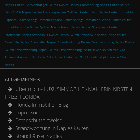
Naples Florida
Golfwohnungen kaufen Naples Florida
Golfwohnung Naples Florida kaufen
Haus & Villa Naples kaufen
Haus Naples am Golfplatz kaufen
Haus Naples kaufen
Immobilien
Exposes Bonita Springs
Immobilienportal Bonita Springs
Immobilien Sanibel Florida kaufen
Immobiliensuche Bonita Springs
Macro Island
Naples
Sanibel
Strandhaus kaufen
Strandhaus Naples
Strandhaus Naples Florida kaufen
Strandhaus Sanibel Island kaufen
Strandvilla Naples
Strandvillen Naples
Strandwohnung Naples
Strandwohnung Naples Florida
kaufen
Strandwohnung Naples kaufen
Strandwohnung Sanibel Island kaufen
Villa
Villa
Briarwood mieten
Villa Naples
Villa Naples kaufen am Golfplatz
Villa Naples Mieten
Villen
Naples
ALLGEMEINES
Über mich – LUXUSIMMOBILIENMAKLERIN KIRSTEN
PRIZZI FLORIDA
Florida Immobilien Blog
Impressum
Datenschutzhinweise
Strandwohnung in Naples kaufen
Strandhäuser Naples