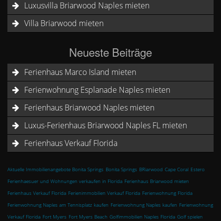
Luxusvilla Briarwood Naples mieten
Villa Briarwood mieten
Neueste Beiträge
Ferienhaus Marco Island mieten
Ferienwohnung Esplanade Naples mieten
Ferienhaus Briarwood Naples mieten
Luxus-Ferienhaus Briarwood Naples FL mieten
Ferienhaus Verkauf Florida
Aktuelle Immobilienangebote Bonita Springs
Bonita Springs
BRiarwood
Cape Coral
Estero
Ferienhaesuer und Wohnungen verkaufen in Florida
Ferienhaus Briarwood mieten
Ferienhaus Verkauf Florida
Ferienimmobilien Verkauf Florida
Ferienwohnung Florida
Ferienwohnung Naples am Tennisplatz kaufen
Ferienwohnung Naples kaufen
Ferienwohnung
Verkauf Florida
Fort Myers
Fort Myers Beach
Golfimmobilien Naples Florida
Golf spielen