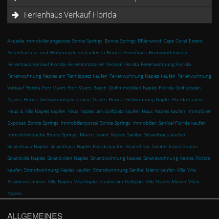
Ferienhaus Verkauf Florida
Aktuelle Immobilienangebote Bonita Springs
Bonita Springs
BRiarwood
Cape Coral
Estero
Ferienhaesuer und Wohnungen verkaufen in Florida
Ferienhaus Briarwood mieten
Ferienhaus Verkauf Florida
Ferienimmobilien Verkauf Florida
Ferienwohnung Florida
Ferienwohnung Naples am Tennisplatz kaufen
Ferienwohnung Naples kaufen
Ferienwohnung
Verkauf Florida
Fort Myers
Fort Myers Beach
Golfimmobilien Naples Florida
Golf spielen
Naples Florida
Golfwohnungen kaufen Naples Florida
Golfwohnung Naples Florida kaufen
Haus & Villa Naples kaufen
Haus Naples am Golfplatz kaufen
Haus Naples kaufen
Immobilien
Exposes Bonita Springs
Immobilienportal Bonita Springs
Immobilien Sanibel Florida kaufen
Immobiliensuche Bonita Springs
Macro Island
Naples
Sanibel
Strandhaus kaufen
Strandhaus Naples
Strandhaus Naples Florida kaufen
Strandhaus Sanibel Island kaufen
Strandvilla Naples
Strandvillen Naples
Strandwohnung Naples
Strandwohnung Naples Florida
kaufen
Strandwohnung Naples kaufen
Strandwohnung Sanibel Island kaufen
Villa
Villa
Briarwood mieten
Villa Naples
Villa Naples kaufen am Golfplatz
Villa Naples Mieten
Villen
Naples
ALLGEMEINES