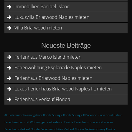
Immobillien Sanibel Island
Luxusvilla Briarwood Naples mieten
Villa Briarwood mieten
Neueste Beiträge
Ferienhaus Marco Island mieten
Ferienwohnung Esplanade Naples mieten
Ferienhaus Briarwood Naples mieten
Luxus-Ferienhaus Briarwood Naples FL mieten
Ferienhaus Verkauf Florida
Aktuelle Immobilienangebote Bonita Springs
Bonita Springs
BRiarwood
Cape Coral
Estero
Ferienhaesuer und Wohnungen verkaufen in Florida
Ferienhaus Briarwood mieten
Ferienhaus Verkauf Florida
Ferienimmobilien Verkauf Florida
Ferienwohnung Florida