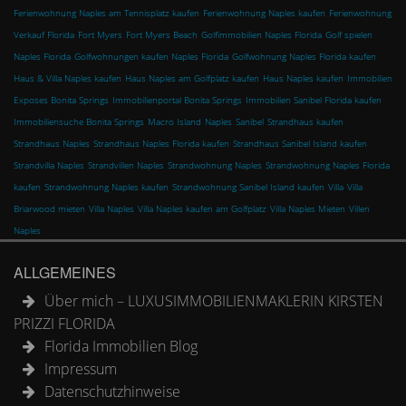
Ferienwohnung Naples am Tennisplatz kaufen
Ferienwohnung Naples kaufen
Ferienwohnung
Verkauf Florida
Fort Myers
Fort Myers Beach
Golfimmobilien Naples Florida
Golf spielen
Naples Florida
Golfwohnungen kaufen Naples Florida
Golfwohnung Naples Florida kaufen
Haus & Villa Naples kaufen
Haus Naples am Golfplatz kaufen
Haus Naples kaufen
Immobilien
Exposes Bonita Springs
Immobilienportal Bonita Springs
Immobilien Sanibel Florida kaufen
Immobiliensuche Bonita Springs
Macro Island
Naples
Sanibel
Strandhaus kaufen
Strandhaus Naples
Strandhaus Naples Florida kaufen
Strandhaus Sanibel Island kaufen
Strandvilla Naples
Strandvillen Naples
Strandwohnung Naples
Strandwohnung Naples Florida
kaufen
Strandwohnung Naples kaufen
Strandwohnung Sanibel Island kaufen
Villa
Villa
Briarwood mieten
Villa Naples
Villa Naples kaufen am Golfplatz
Villa Naples Mieten
Villen
Naples
ALLGEMEINES
Über mich – LUXUSIMMOBILIENMAKLERIN KIRSTEN
PRIZZI FLORIDA
Florida Immobilien Blog
Impressum
Datenschutzhinweise