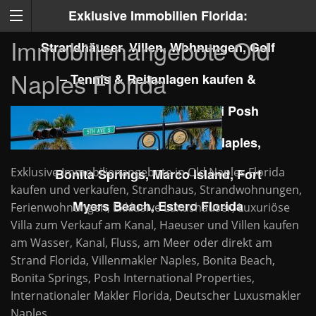
Exklusive Immobilien Florida:
Immobilienangebote Old
Strandhäuser, Villen, Wohnungen, Golf
Naples Florida
– Tennis & Reitanlagen kaufen &
verkaufen mit Kirsten Prizzi Posh
International Properties in Naples,
Exklusive Immobilienangebote in Old Naples Florida
Bonita Springs, Marco Island, Fort
kaufen und verkaufen, Strandhaus, Strandwohnungen,
Myers Beach, Estero Florida
Ferienwohnungen, Exklusive Luxushäuser, Luxuriöse
Villa zum Verkauf am Kanal, Haeuser und Villen kaufen
am Wasser, Kanal, Fluss, am Meer oder direkt am
Strand Florida, Villenmakler Naples, Bonita Beach,
Bonita Springs, Posh International Properties,
Internationaler Makler Florida, Deutscher Luxusmakler
Naples