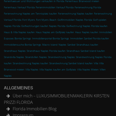
Ferienhaesuer und Wohnungen verkaufen in Florida
Ferienhaus Briarwood mieten
Ferienhaus Verkauf Florida
Ferienimmobilien Verkauf Florida
Ferienwohnung Florida
Ferienwohnung Naples am Tennisplatz kaufen
Ferienwohnung Naples kaufen
Ferienwohnung
Verkauf Florida
Fort Myers
Fort Myers Beach
Golfimmobilien Naples Florida
Golf spielen
Naples Florida
Golfwohnungen kaufen Naples Florida
Golfwohnung Naples Florida kaufen
Haus & Villa Naples kaufen
Haus Naples am Golfplatz kaufen
Haus Naples kaufen
Immobilien
Exposes Bonita Springs
Immobilienportal Bonita Springs
Immobilien Sanibel Florida kaufen
Immobiliensuche Bonita Springs
Macro Island
Naples
Sanibel
Strandhaus kaufen
Strandhaus Naples
Strandhaus Naples Florida kaufen
Strandhaus Sanibel Island kaufen
Strandvilla Naples
Strandvillen Naples
Strandwohnung Naples
Strandwohnung Naples Florida
kaufen
Strandwohnung Naples kaufen
Strandwohnung Sanibel Island kaufen
Villa
Villa
Briarwood mieten
Villa Naples
Villa Naples kaufen am Golfplatz
Villa Naples Mieten
Villen
Naples
ALLGEMEINES
Über mich – LUXUSIMMOBILIENMAKLERIN KIRSTEN
PRIZZI FLORIDA
Florida Immobilien Blog
Impressum