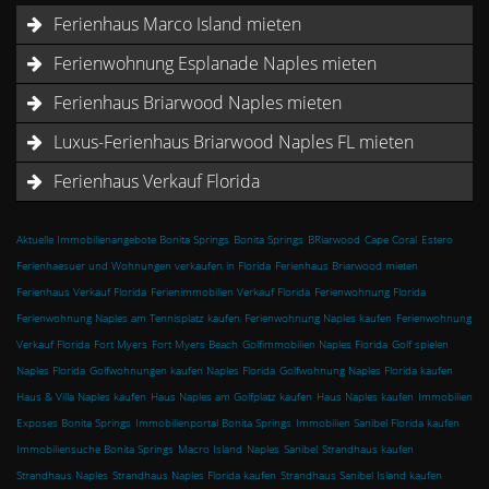
Ferienhaus Marco Island mieten
Ferienwohnung Esplanade Naples mieten
Ferienhaus Briarwood Naples mieten
Luxus-Ferienhaus Briarwood Naples FL mieten
Ferienhaus Verkauf Florida
Aktuelle Immobilienangebote Bonita Springs
Bonita Springs
BRiarwood
Cape Coral
Estero
Ferienhaesuer und Wohnungen verkaufen in Florida
Ferienhaus Briarwood mieten
Ferienhaus Verkauf Florida
Ferienimmobilien Verkauf Florida
Ferienwohnung Florida
Ferienwohnung Naples am Tennisplatz kaufen
Ferienwohnung Naples kaufen
Ferienwohnung
Verkauf Florida
Fort Myers
Fort Myers Beach
Golfimmobilien Naples Florida
Golf spielen
Naples Florida
Golfwohnungen kaufen Naples Florida
Golfwohnung Naples Florida kaufen
Haus & Villa Naples kaufen
Haus Naples am Golfplatz kaufen
Haus Naples kaufen
Immobilien
Exposes Bonita Springs
Immobilienportal Bonita Springs
Immobilien Sanibel Florida kaufen
Immobiliensuche Bonita Springs
Macro Island
Naples
Sanibel
Strandhaus kaufen
Strandhaus Naples
Strandhaus Naples Florida kaufen
Strandhaus Sanibel Island kaufen