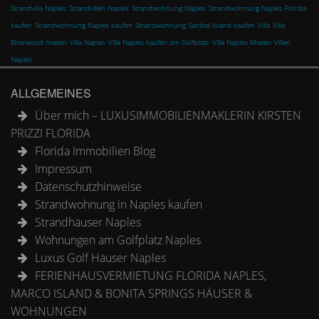
Strandvilla Naples
Strandvillen Naples
Strandwohnung Naples
Strandwohnung Naples Florida
kaufen
Strandwohnung Naples kaufen
Strandwohnung Sanibel Island kaufen
Villa
Villa
Briarwood mieten
Villa Naples
Villa Naples kaufen am Golfplatz
Villa Naples Mieten
Villen
Naples
ALLGEMEINES
Über mich – LUXUSIMMOBILIENMAKLERIN KIRSTEN
PRIZZI FLORIDA
Florida Immobilien Blog
Impressum
Datenschutzhinweise
Strandwohnung in Naples kaufen
Strandhäuser Naples
Wohnungen am Golfplatz Naples
Luxus Golf Häuser Naples
FERIENHAUSVERMIETUNG FLORIDA NAPLES,
MARCO ISLAND & BONITA SPRINGS HÄUSER &
WOHNUNGEN