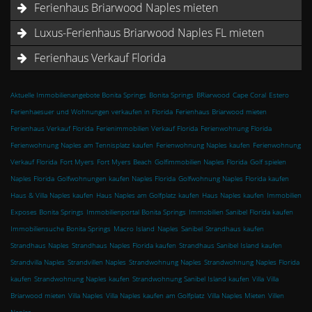
Ferienhaus Briarwood Naples mieten
Luxus-Ferienhaus Briarwood Naples FL mieten
Ferienhaus Verkauf Florida
Aktuelle Immobilienangebote Bonita Springs
Bonita Springs
BRiarwood
Cape Coral
Estero
Ferienhaesuer und Wohnungen verkaufen in Florida
Ferienhaus Briarwood mieten
Ferienhaus Verkauf Florida
Ferienimmobilien Verkauf Florida
Ferienwohnung Florida
Ferienwohnung Naples am Tennisplatz kaufen
Ferienwohnung Naples kaufen
Ferienwohnung
Verkauf Florida
Fort Myers
Fort Myers Beach
Golfimmobilien Naples Florida
Golf spielen
Naples Florida
Golfwohnungen kaufen Naples Florida
Golfwohnung Naples Florida kaufen
Haus & Villa Naples kaufen
Haus Naples am Golfplatz kaufen
Haus Naples kaufen
Immobilien
Exposes Bonita Springs
Immobilienportal Bonita Springs
Immobilien Sanibel Florida kaufen
Immobiliensuche Bonita Springs
Macro Island
Naples
Sanibel
Strandhaus kaufen
Strandhaus Naples
Strandhaus Naples Florida kaufen
Strandhaus Sanibel Island kaufen
Strandvilla Naples
Strandvillen Naples
Strandwohnung Naples
Strandwohnung Naples Florida
kaufen
Strandwohnung Naples kaufen
Strandwohnung Sanibel Island kaufen
Villa
Villa
Briarwood mieten
Villa Naples
Villa Naples kaufen am Golfplatz
Villa Naples Mieten
Villen