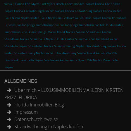
Verkauf Florida
Fort Myers
Fort Myers Beach
Golfimmobilien Naples Florida
Golf spielen
Naples Florida
Golfwohnungen kaufen Naples Florida
Golfwohnung Naples Florida kaufen
Haus & Villa Naples kaufen
Haus Naples am Golfplatz kaufen
Haus Naples kaufen
Immobilien
Exposes Bonita Springs
Immobilienportal Bonita Springs
Immobilien Sanibel Florida kaufen
Immobiliensuche Bonita Springs
Macro Island
Naples
Sanibel
Strandhaus kaufen
Strandhaus Naples
Strandhaus Naples Florida kaufen
Strandhaus Sanibel Island kaufen
Strandvilla Naples
Strandvillen Naples
Strandwohnung Naples
Strandwohnung Naples Florida
kaufen
Strandwohnung Naples kaufen
Strandwohnung Sanibel Island kaufen
Villa
Villa
Briarwood mieten
Villa Naples
Villa Naples kaufen am Golfplatz
Villa Naples Mieten
Villen
Naples
ALLGEMEINES
Über mich – LUXUSIMMOBILIENMAKLERIN KIRSTEN
PRIZZI FLORIDA
Florida Immobilien Blog
Impressum
Datenschutzhinweise
Strandwohnung in Naples kaufen