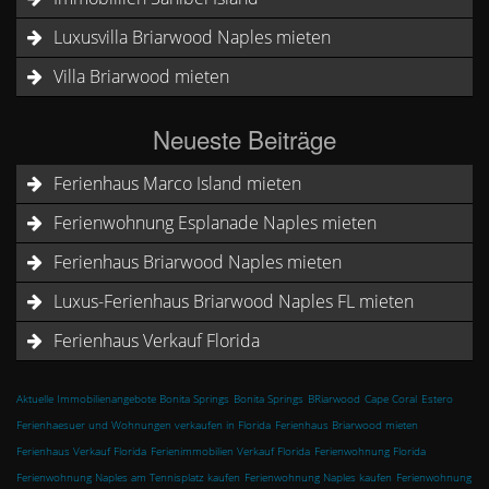
Luxusvilla Briarwood Naples mieten
Villa Briarwood mieten
Neueste Beiträge
Ferienhaus Marco Island mieten
Ferienwohnung Esplanade Naples mieten
Ferienhaus Briarwood Naples mieten
Luxus-Ferienhaus Briarwood Naples FL mieten
Ferienhaus Verkauf Florida
Aktuelle Immobilienangebote Bonita Springs
Bonita Springs
BRiarwood
Cape Coral
Estero
Ferienhaesuer und Wohnungen verkaufen in Florida
Ferienhaus Briarwood mieten
Ferienhaus Verkauf Florida
Ferienimmobilien Verkauf Florida
Ferienwohnung Florida
Ferienwohnung Naples am Tennisplatz kaufen
Ferienwohnung Naples kaufen
Ferienwohnung